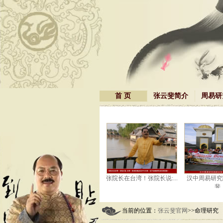
首 页
张云斐简介
周易研
外
电视台在采访张院长！
张院长在台湾！张院长说:...
汉中周易研究院院长
斐...
当前的位置：
张云斐官网
>>命理研究