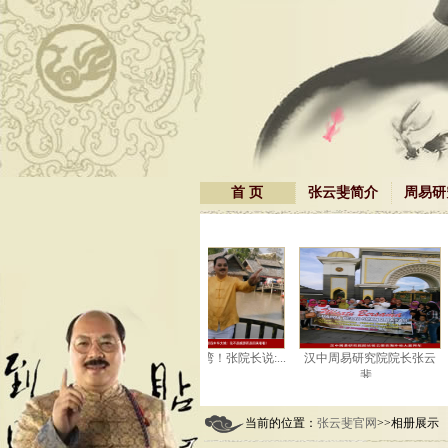
首 页
张云斐简介
周易研
在采访张院长！
张院长在台湾！张院长说:...
汉中周易研究院院长张云
斐...
当前的位置：
张云斐官网
>>相册展示