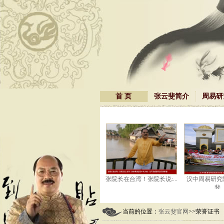
首 页
张云斐简介
周易研
外
电视台在采访张院长！
张院长在台湾！张院长说:...
汉中周易研究院院长
斐...
当前的位置：
张云斐官网
>>荣誉证书